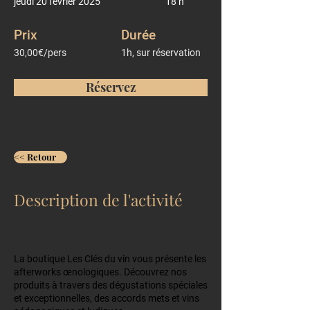
jeudi 20 février 2025
18 h
Prix
Durée
30,00€/pers
1h, sur réservation
Réservez
<< Retour
Description de l'activité
La boutique Les Clés du vin vous présente les
afterworks œnologiques. Découvrez nos
produits à travers des dégustations spéciales
et exceptionnelles, des accords mets et vins