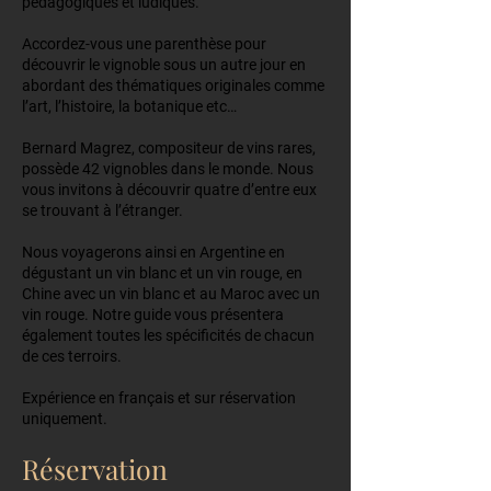
pédagogiques et ludiques.
Accordez-vous une parenthèse pour
découvrir le vignoble sous un autre jour en
abordant des thématiques originales comme
l’art, l’histoire, la botanique etc…
Bernard Magrez, compositeur de vins rares,
possède 42 vignobles dans le monde. Nous
vous invitons à découvrir quatre d’entre eux
se trouvant à l’étranger.
Nous voyagerons ainsi en Argentine en
dégustant un vin blanc et un vin rouge, en
Chine avec un vin blanc et au Maroc avec un
vin rouge. Notre guide vous présentera
également toutes les spécificités de chacun
de ces terroirs.
Expérience en français et sur réservation
uniquement.
Réservation