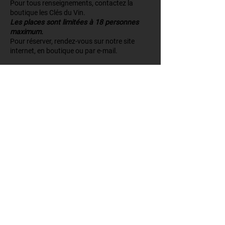
Pour tous renseignements, contactez la
boutique les Clés du Vin.
Les places sont limitées à 18 personnes
maximum.
Pour réserver, rendez-vous sur notre site
internet, en boutique ou par e-mail.
Boutique Les Clés du Vin
Château Pape Clément
216 avenue Docteur Nancel Penard
33600 Pessac
+33 (0)5 57 26 43 04
boutique.pessac@bernard-magrez.com