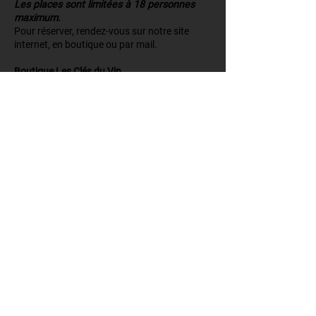
Les places sont limitées à 18 personnes
maximum.
Pour réserver, rendez-vous sur notre site
internet, en boutique ou par mail.
Boutique Les Clés du Vin
Château Pape Clément
216 avenue Docteur Nancel Penard
33600 Pessac
+33 (0)5 57 26 43 04
boutique.pessac@bernard-magrez.com
Château Pape Clément
216 avenue Dr Nancel Pénard