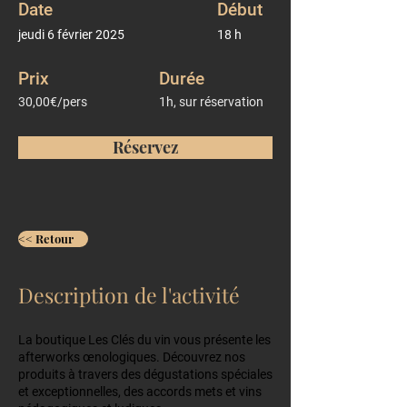
Date
Début
jeudi 6 février 2025
18 h
Prix
Durée
30,00€/pers
1h, sur réservation
Réservez
<< Retour
Description de l'activité
La boutique Les Clés du vin vous présente les
afterworks œnologiques. Découvrez nos
produits à travers des dégustations spéciales
et exceptionnelles, des accords mets et vins