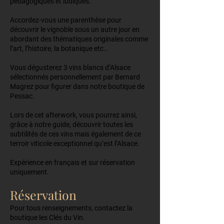
pédagogiques et ludiques.
Accordez-vous une parenthèse pour
découvrir le vignoble sous un autre jour en
abordant des thématiques originales comme
l’art, l’histoire, la botanique etc…
Vous dégusterez 3 vins blancs d’Alsace
sélectionnés personnellement par Bernard
Magrez pour figurer dans notre boutique de
Pessac.
Lors de cet afterwork, vous pourrez ainsi,
grâce à notre guide, découvrir toutes les
subtilités de ces vins mais également de ce
terroir viticole exceptionnel qu’est l’Alsace.
Expérience en français et sur réservation
uniquement.
Réservation
Pour tous renseignements, contactez la
boutique les Clés du Vin.