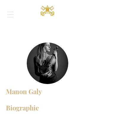
Manon Galy
Biographie
Nommée "Révélation Soliste
instrumental" lors des Victoires de la
Musique 2022, Manon Galy est née à