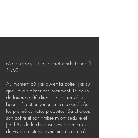
Depuis 2022, Manon fait partie de
"Beau Soir productions", maison de
production fondée par Renaud
Capuçon en partenariat avec Banijay.
Manon Galy –
C
arlo Ferdinando Landolfi
166
0
Au moment où j'ai ouvert la boîte, j'ai su
que j'allais aimer cet instrument. Le coup
de foudre a été direct, je l'ai trouvé si
beau ! Et cet engouement a persisté dès
les premières notes produites. Sa chaleur,
son coffre et son timbre m'ont séduite et
j'ai hâte de le découvrir encore mieux et
de vivre de futures aventures à ses côtés.