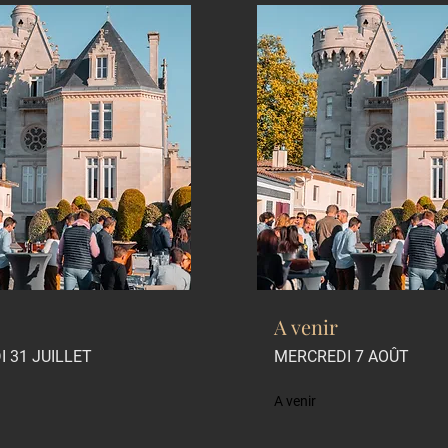
A venir
 31 JUILLET
MERCREDI 7 AOÛT
A venir