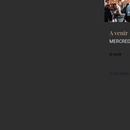
A venir
MERCRED
A venir
Read More