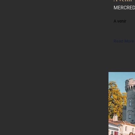
MERCRED
A venir
Read More