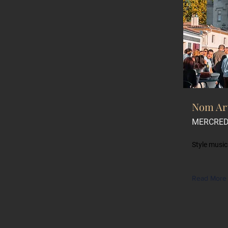
Nom Art
MERCRED
Style music
Read More