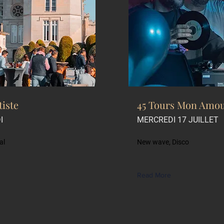
iste
45 Tours Mon Amo
I
MERCREDI 17 JUILLET
al
New wave, Disco
Read More