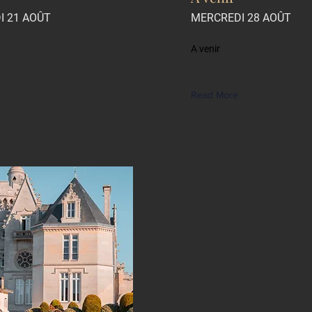
I 21 AOÛT
MERCREDI 28 AOÛT
A venir
Read More