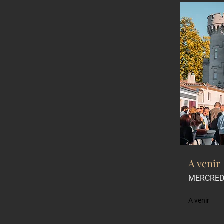
A venir
MERCREDI
A venir