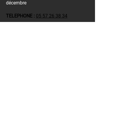
décembre
TELEPHONE :
05 57 26 38 34
Actuellement, pour toutes visites ou
expériences réservées, bénéficiez de 5%
de remise immédiate sur les 4 vins crus
classés de Bernard Magrez.
Château Pape Clément
216 avenue Dr Nancel Pénard
33600 PESSAC
+33 (0)5 57 26 38 38