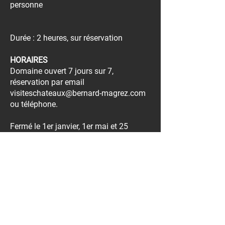
personne
Durée : 2 heures, sur réservation
HORAIRES
Domaine ouvert 7 jours sur 7,
réservation par email
visiteschateaux@bernard-magrez.com
ou téléphone.
Fermé le 1er janvier, 1er mai et 25
décembre
TELEPHONE
:
05 57 26 38 34
Actuellement, pour toutes visites ou
expériences réservées, bénéficiez de 5%
de remise immédiate sur les 4 vins crus
classés de Bernard Magrez.